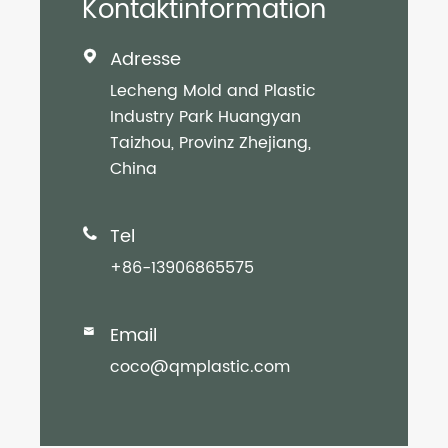
Kontaktinformation
Adresse

Lecheng Mold and Plastic
Industry Park Huangyan
Taizhou, Provinz Zhejiang,
China
Tel

+86-13906865575
Email

coco@qmplastic.com