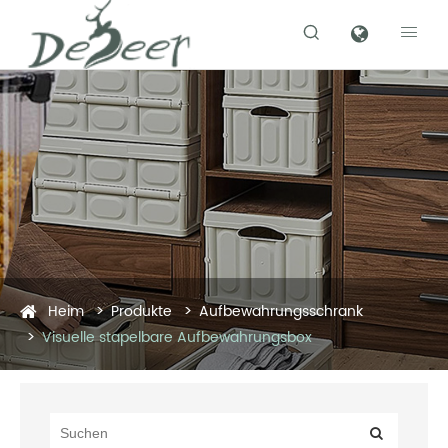


Heim
Produkte
Aufbewahrungsschrank
Visuelle stapelbare Aufbewahrungsbox