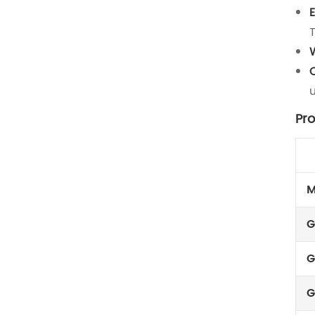
Pro
M
G
G
G