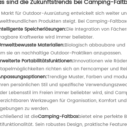
s sind die Zukunftstrends bei Camping-Falt
 Markt für Outdoor-Ausrüstung entwickelt sich weiter u
eltfreundlichen Produkten steigt. Bei Camping-Faltbox
Intelligente Speicherlösungen:
Die Integration von Fächer
tragbare Kraftwerke wird immer beliebter.
Umweltbewusste Materialien:
Biologisch abbaubare und 
um sie an nachhaltige Outdoor-Praktiken anzupassen.
rweiterte Portabilitätsfunktionen:
Innovationen wie Räder
Stapelmöglichkeiten richten sich an Ferncamper und Re
Anpassungsoptionen:
Trendige Muster, Farben und modul
ihren persönlichen Stil und spezifische Verwendungszwe
der Lebensstil im Freien immer beliebter wird, sind C
erzichtbaren Werkzeugen für Organisation, Komfort und 
gebungen zu werden.
chließend ist die
Camping-Faltbox
bietet eine perfekte 
tifunktionalität. Sein robustes Design, praktische Fea