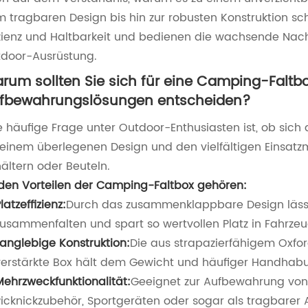
 tragbaren Design bis hin zur robusten Konstruktion s
izienz und Haltbarkeit und bedienen die wachsende Na
door-Ausrüstung.
rum sollten Sie sich für eine Camping-Falt
fbewahrungslösungen entscheiden?
e häufige Frage unter Outdoor-Enthusiasten ist, ob sich di
seinem überlegenen Design und den vielfältigen Einsatz
ältern oder Beuteln.
den Vorteilen der Camping-Faltbox gehören:
latzeffizienz:
Durch das zusammenklappbare Design lässt 
zusammenfalten und spart so wertvollen Platz in Fahrze
Langlebige Konstruktion:
Die aus strapazierfähigem Oxfor
verstärkte Box hält dem Gewicht und häufiger Handhab
Mehrzweckfunktionalität:
Geeignet zur Aufbewahrung von
Picknickzubehör, Sportgeräten oder sogar als tragbarer A