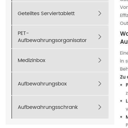
Vom
Geteiltes Serviertablett

Eff
Out
PET-
Wa

Aufbewahrungsorganisator
Au
Ein
Medizinbox

in 
Beh
Zu 
Aufbewahrungsbox

P
Aufbewahrungsschrank
