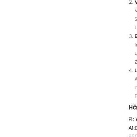
V
P
Hä
F1:
A1:
600