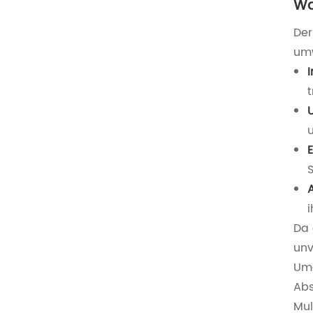
Wa
Der
umw
E
Da 
unv
Um
Abs
Mul