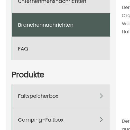
Unternehmensnachrichten
Der
Org
Wan
Branchennachrichten
Hal
FAQ
Produkte
Faltspeicherbox

Camping-Faltbox

Der
auc