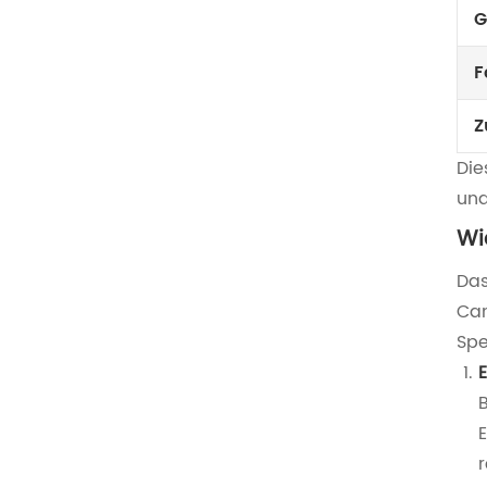
G
F
Z
Die
und
Wi
Das
Cam
Spe
B