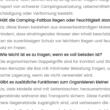
nsport von schwerer Campingausrüstung, Lebensmitteln 
chädigung oder Verformung besteht.
 Hält die Camping-Faltbox Regen oder Feuchtigkeit sta
Ja, diese Boxen bestehen aus wasserbeständigen Materi
hindern, dass eindringendes Wasser den Inhalt beschädig
ten sie zuverlässigen Schutz vor leichtem Regen und fe
satz im Freien.
 Wie leicht ist es zu tragen, wenn es voll beladen ist?
Die ergonomischen Doppelgriffe sind für Komfort und Sta
nen Benutzer die Box mit minimaler Belastung tragen, 
fache Lagerung, wenn sie nicht verwendet wird.
 Gibt es zusätzliche Funktionen zum Organisieren klein
Ja, viele Modelle sind mit Seitentaschen, herausnehmb
enstände während des Transports sichern. Diese Funkti
inere Gegenstände zugänglich sind, und verbessern die a