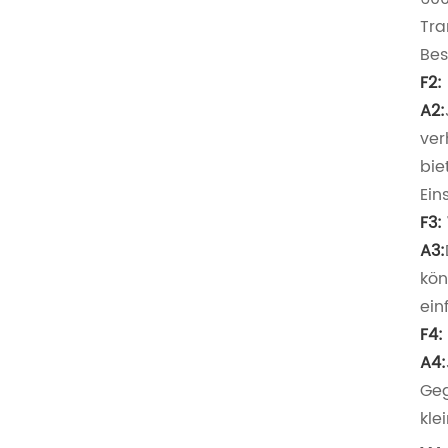
Tra
Bes
F2:
A2:
ver
bie
Ein
F3:
A3:
kön
ein
F4:
A4:
Geg
kle