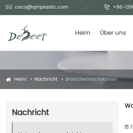
coco@qmplastic.com
+86-139


Heim
Über uns
Heim
Nachricht
Branchennachrichten
Wa
Nachricht
2