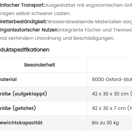
Einfacher Transport:
Ausgestattet mit ergonomischen Grif
Tragen selbst schwerer Lasten.
Wetterbeständigkeit:
Wasserabweisende Materialien sorgen
Organisatorischer Nutzen:
Integrierte Fächer und Trennw
und verhindern Unordnung und Beschädigungen.
duktspezifikationen
Besonderheit
aterial
600D Oxford-Stof
röße (aufgeklappt)
42 x 30 x 30 cm (16
röße (gefaltet)
42 x 30 x 7 cm (16,
ewichtskapazität
Bis zu 30 kg